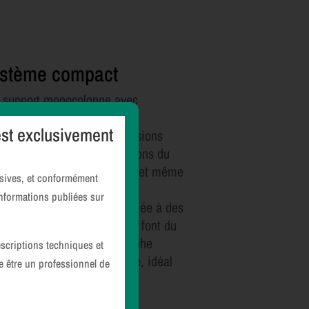
stème compact
 support monocolonne avec
rateur intégré et sa station
est exclusivement
cquisition (AWS) aux dimensions
ites, facilitent les installations du
tème dans de petites salles et même
essives, et conformément
s des unités mobiles.
informations publiées sur
hauteur variable élevée alliée à des
vements motorisés rapides font du
tto Class S, un mammographe
escriptions techniques et
té à un flux de travail élevé, idéal
re être un professionnel de
 le dépistage.