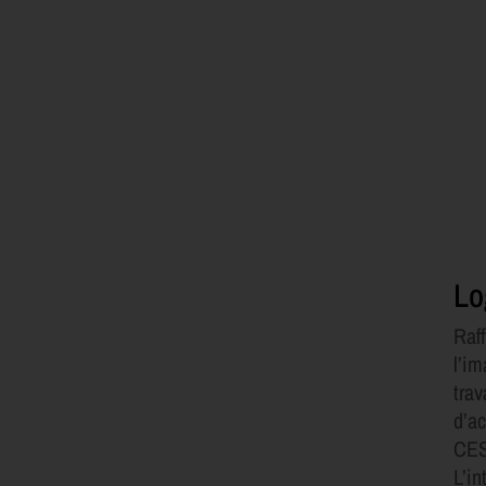
Lo
Raff
l’im
tra
d’a
CE
L’in