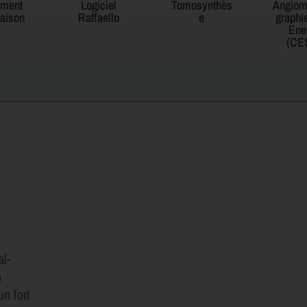
ment
Logiciel
Tomosynthès
Angio
naison
Raffaello
e
graphi
Ene
(CE
al-
n
un fort