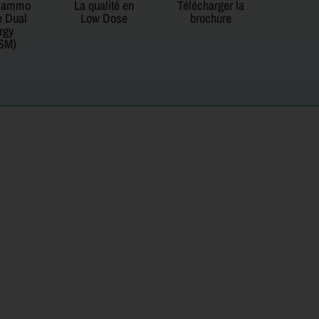
mammo
La qualité en
Télécharger la
e Dual
Low Dose
brochure
rgy
SM)