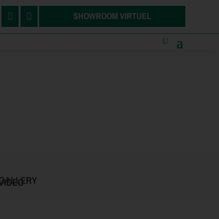
SHOWROOM VIRTUEL


GALLERY
VIDEO